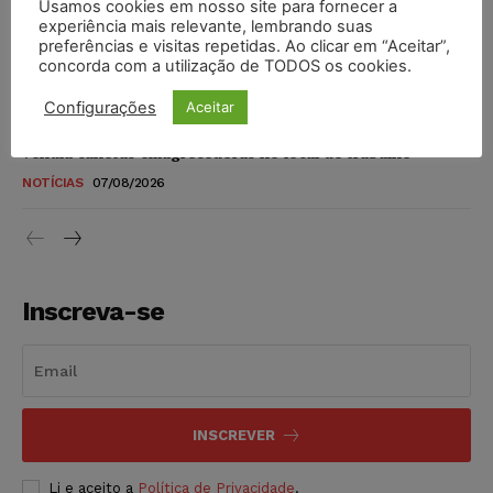
Usamos cookies em nosso site para fornecer a
STF amplia isenção de IBS e CBS na compra de veículos
experiência mais relevante, lembrando suas
novos para pessoas com deficiência e autistas de todos os
preferências e visitas repetidas. Ao clicar em “Aceitar”,
níveis
concorda com a utilização de TODOS os cookies.
DIREITO TRIBUTÁRIO
07/08/2026
Configurações
Aceitar
Justiça do Trabalho mantém justa causa de empregado que
vendia canetas emagrecedoras no local de trabalho
NOTÍCIAS
07/08/2026
Inscreva-se
INSCREVER
Li e aceito a
Política de Privacidade
.