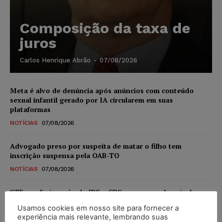
Composição da taxa de
juros
Carlos Henrique Abrão
-
07/08/2026
Meta é alvo de denúncia após anúncios com conteúdo
sexual infantil gerado por IA circularem em suas
plataformas
NOTÍCIAS
07/08/2026
Advogado preso por suspeita de matar o filho tem
inscrição suspensa pela OAB-TO
NOTÍCIAS
07/08/2026
STF amplia isenção de IBS e CBS na compra de veículos
novos para pessoas com deficiência e autistas de todos os
Usamos cookies em nosso site para fornecer a
níveis
experiência mais relevante, lembrando suas