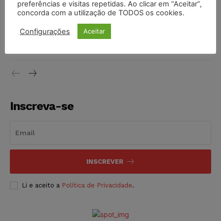
DIREITO TRIBUTÁRIO
07/08/2026
preferências e visitas repetidas. Ao clicar em “Aceitar”,
concorda com a utilização de TODOS os cookies.
Justiça do Trabalho mantém justa causa de empregado que
Configurações
Aceitar
vendia canetas emagrecedoras no local de trabalho
NOTÍCIAS
07/08/2026
Inscreva-se
INSCREVER
Li e aceito a
Política de Privacidade
.