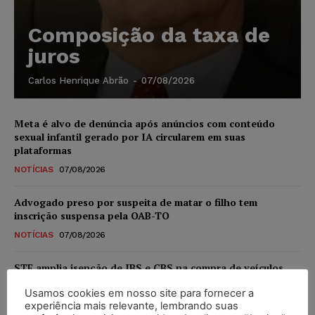
Composição da taxa de
juros
Carlos Henrique Abrão
-
07/08/2026
Meta é alvo de denúncia após anúncios com conteúdo
sexual infantil gerado por IA circularem em suas
plataformas
NOTÍCIAS
07/08/2026
Advogado preso por suspeita de matar o filho tem
inscrição suspensa pela OAB-TO
NOTÍCIAS
07/08/2026
STF amplia isenção de IBS e CBS na compra de veículos
novos para pessoas com deficiência e autistas de todos os
Usamos cookies em nosso site para fornecer a
níveis
experiência mais relevante, lembrando suas
DIREITO TRIBUTÁRIO
07/08/2026