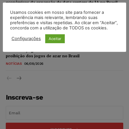
econômicos da expansão de data centers de IA no Brasil
DIREITO DIGITAL
06/08/2026
Usamos cookies em nosso site para fornecer a
experiência mais relevante, lembrando suas
preferências e visitas repetidas. Ao clicar em “Aceitar”,
TSE reforça que sistemas das urnas eletrônicas tornam-se
concorda com a utilização de TODOS os cookies.
invioláveis após assinatura digital e lacração
NOTÍCIAS
06/08/2026
Configurações
Aceitar
STF inicia julgamento sobre constitucionalidade da
proibição dos jogos de azar no Brasil
NOTÍCIAS
06/08/2026
Inscreva-se