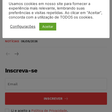
Usamos cookies em nosso site para fornecer a
TSE reforça que sistemas das urnas eletrônicas tornam-se
experiência mais relevante, lembrando suas
invioláveis após assinatura digital e lacração
preferências e visitas repetidas. Ao clicar em “Aceitar”,
concorda com a utilização de TODOS os cookies.
NOTÍCIAS
06/08/2026
Configurações
Aceitar
STF inicia julgamento sobre constitucionalidade da
proibição dos jogos de azar no Brasil
NOTÍCIAS
06/08/2026
Inscreva-se
INSCREVER
Li e aceito a
Política de Privacidade
.