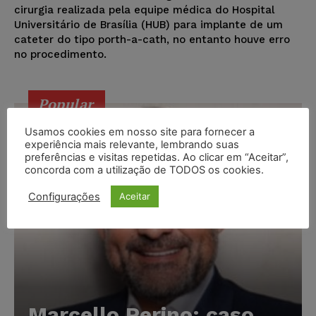
cirurgia realizada pela equipe médica do Hospital
Universitário de Brasília (HUB) para implante de um
cateter do tipo porth-a-cath, no entanto houve erro
no procedimento.
Popular
Usamos cookies em nosso site para fornecer a
experiência mais relevante, lembrando suas
preferências e visitas repetidas. Ao clicar em “Aceitar”,
concorda com a utilização de TODOS os cookies.
Configurações
Aceitar
Marcello Perino: caso