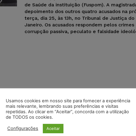
de Saúde da instituição (Fuspom). A magistrad
depoimento dos outros quatro acusados na pr
terça, dia 25, às 13h, no Tribunal de Justiça do
Janeiro. Os acusados respondem pelos crimes
corrupção passiva, peculato e falsidade ideoló
Usamos cookies em nosso site para fornecer a experiência
mais relevante, lembrando suas preferências e visitas
repetidas. Ao clicar em “Aceitar”, concorda com a utilização
de TODOS os cookies.
Configurações
Aceitar