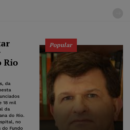
tar
Popular
r
 Rio
s, da
nesta
nunciados
e 18 mil
al da
ana do Rio.
pital, no
s do Fundo