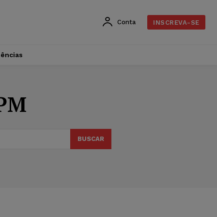
Conta
INSCREVA-SE
dências
 PM
BUSCAR