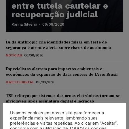
entre tutela cautelar e
recuperação judicial
Karina Silvério
-
06/08/2026
IA da Anthropic cria identidades falsas em teste de
segurança e acende alerta sobre riscos de autonomia
NOTÍCIAS
06/08/2026
Especialistas alertam para impactos ambientais e
econômicos da expansão de data centers de IA no Brasil
DIREITO DIGITAL
06/08/2026
TSE reforça que sistemas das urnas eletrônicas tornam-se
invioláveis após assinatura digital e lacração
NOTÍCIAS
06/08/2026
Usamos cookies em nosso site para fornecer a
experiência mais relevante, lembrando suas
STF inicia julgamento sobre constitucionalidade da
preferências e visitas repetidas. Ao clicar em “Aceitar”,
proibição dos jogos de azar no Brasil
concorda com a utilização de TODOS os cookies.