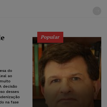
de
Popular
resa do
leal ao
 muito
A decisão
uso desses
ndenização
do na fase