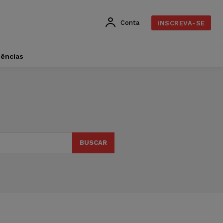
Conta
INSCREVA-SE
dências
BUSCAR