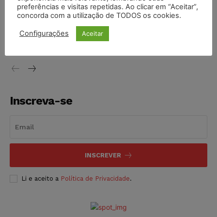
preferências e visitas repetidas. Ao clicar em “Aceitar”,
concorda com a utilização de TODOS os cookies.
STF inicia julgamento sobre constitucionalidade da
proibição dos jogos de azar no Brasil
Configurações
Aceitar
NOTÍCIAS
06/08/2026
Inscreva-se
INSCREVER
Li e aceito a
Política de Privacidade
.