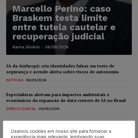
Marcello Perino: caso
Braskem testa limite
entre tutela cautelar e
recuperação judicial
Karina Silvério
-
06/08/2026
IA da Anthropic cria identidades falsas em teste de
segurança e acende alerta sobre riscos de autonomia
NOTÍCIAS
06/08/2026
Especialistas alertam para impactos ambientais e
econômicos da expansão de data centers de IA no Brasil
DIREITO DIGITAL
06/08/2026
TSE reforça que sistemas das urnas eletrônicas tornam-se
invioláveis após assinatura digital e lacração
Usamos cookies em nosso site para fornecer a
experiência mais relevante, lembrando suas
NOTÍCIAS
06/08/2026