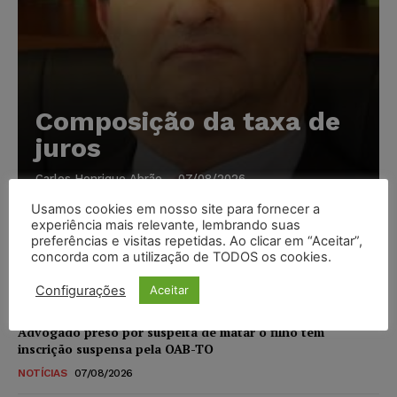
Composição da taxa de
juros
Carlos Henrique Abrão
-
07/08/2026
Usamos cookies em nosso site para fornecer a
experiência mais relevante, lembrando suas
Meta é alvo de denúncia após anúncios com conteúdo
preferências e visitas repetidas. Ao clicar em “Aceitar”,
sexual infantil gerado por IA circularem em suas
concorda com a utilização de TODOS os cookies.
plataformas
Configurações
Aceitar
NOTÍCIAS
07/08/2026
Advogado preso por suspeita de matar o filho tem
inscrição suspensa pela OAB-TO
NOTÍCIAS
07/08/2026