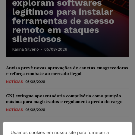
exploram softwares
legítimos para instalar
ferramentas de acesso
remoto em ataques
silenciosos
Karina Silvério
-
05/08/2026
Anvisa prevê novas aprovações de canetas emagrecedoras
e reforça combate ao mercado ilegal
NOTÍCIAS
05/08/2026
CNJ extingue aposentadoria compulsória como punição
máxima para magistrados e regulamenta perda do cargo
NOTÍCIAS
05/08/2026
Justiça de SP rejeita ação da família de Alexandre de
Moraes contra senador Alessandro Vieira
Usamos cookies em nosso site para fornecer a