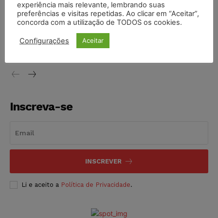
experiência mais relevante, lembrando suas
NOTÍCIAS
05/08/2026
preferências e visitas repetidas. Ao clicar em “Aceitar”,
concorda com a utilização de TODOS os cookies.
Conselho Nacional de Justiça determina afastamento da
juíza Gabriela Hardt por dois anos
Configurações
Aceitar
NOTÍCIAS
05/08/2026
Inscreva-se
INSCREVER
Li e aceito a
Política de Privacidade
.