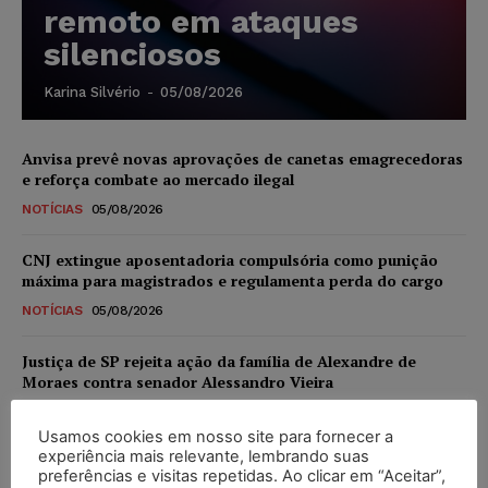
remoto em ataques
silenciosos
Karina Silvério
-
05/08/2026
Anvisa prevê novas aprovações de canetas emagrecedoras
e reforça combate ao mercado ilegal
NOTÍCIAS
05/08/2026
CNJ extingue aposentadoria compulsória como punição
máxima para magistrados e regulamenta perda do cargo
NOTÍCIAS
05/08/2026
Justiça de SP rejeita ação da família de Alexandre de
Moraes contra senador Alessandro Vieira
NOTÍCIAS
05/08/2026
Usamos cookies em nosso site para fornecer a
experiência mais relevante, lembrando suas
Conselho Nacional de Justiça determina afastamento da
preferências e visitas repetidas. Ao clicar em “Aceitar”,
juíza Gabriela Hardt por dois anos