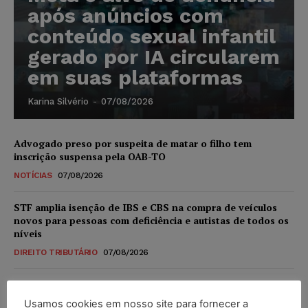
após anúncios com
conteúdo sexual infantil
gerado por IA circularem
em suas plataformas
Karina Silvério
-
07/08/2026
Advogado preso por suspeita de matar o filho tem
inscrição suspensa pela OAB-TO
NOTÍCIAS
07/08/2026
STF amplia isenção de IBS e CBS na compra de veículos
novos para pessoas com deficiência e autistas de todos os
níveis
DIREITO TRIBUTÁRIO
07/08/2026
Justiça do Trabalho mantém justa causa de empregado que
vendia canetas emagrecedoras no local de trabalho
Usamos cookies em nosso site para fornecer a