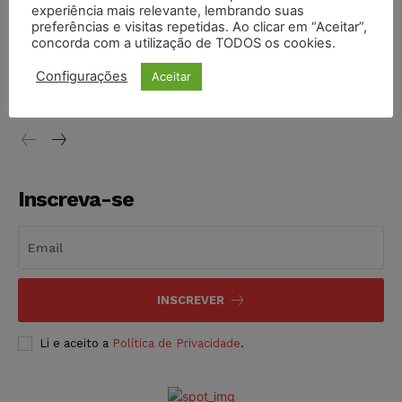
experiência mais relevante, lembrando suas
NOTÍCIAS
07/08/2026
preferências e visitas repetidas. Ao clicar em “Aceitar”,
concorda com a utilização de TODOS os cookies.
Justiça de SP decreta prisão de suspeito investigado na
morte de advogado
Configurações
Aceitar
NOTÍCIAS
07/08/2026
Inscreva-se
INSCREVER
Li e aceito a
Política de Privacidade
.