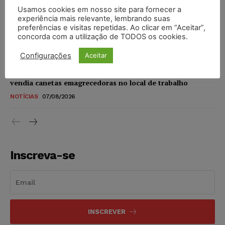
Usamos cookies em nosso site para fornecer a
STF amplia isenção de IBS e CBS na compra de veículos
experiência mais relevante, lembrando suas
novos para pessoas com deficiência e autistas de todos os
preferências e visitas repetidas. Ao clicar em “Aceitar”,
níveis
concorda com a utilização de TODOS os cookies.
DIREITO TRIBUTÁRIO
07/08/2026
Configurações
Aceitar
Justiça do Trabalho mantém justa causa de empregado que
vendia canetas emagrecedoras no local de trabalho
NOTÍCIAS
07/08/2026
Inscreva-se
INSCREVER