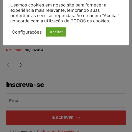
Usamos cookies em nosso site para fornecer a
TSE reforça que sistemas das urnas eletrônicas tornam-se
experiência mais relevante, lembrando suas
invioláveis após assinatura digital e lacração
preferências e visitas repetidas. Ao clicar em “Aceitar”,
concorda com a utilização de TODOS os cookies.
NOTÍCIAS
06/08/2026
Configurações
Aceitar
STF inicia julgamento sobre constitucionalidade da
proibição dos jogos de azar no Brasil
NOTÍCIAS
06/08/2026
Inscreva-se
INSCREVER
Li e aceito a
Política de Privacidade
.