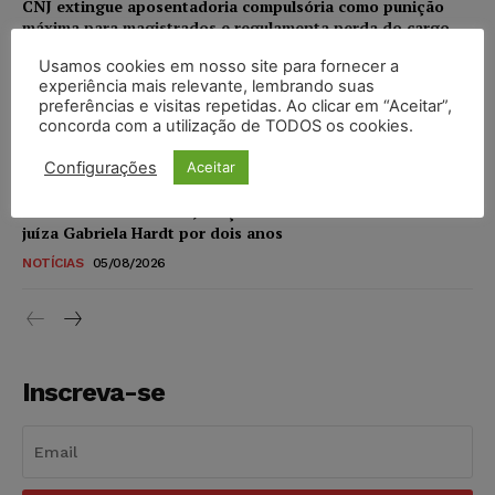
CNJ extingue aposentadoria compulsória como punição
máxima para magistrados e regulamenta perda do cargo
NOTÍCIAS
05/08/2026
Usamos cookies em nosso site para fornecer a
experiência mais relevante, lembrando suas
preferências e visitas repetidas. Ao clicar em “Aceitar”,
Justiça de SP rejeita ação da família de Alexandre de
concorda com a utilização de TODOS os cookies.
Moraes contra senador Alessandro Vieira
NOTÍCIAS
05/08/2026
Configurações
Aceitar
Conselho Nacional de Justiça determina afastamento da
juíza Gabriela Hardt por dois anos
NOTÍCIAS
05/08/2026
Inscreva-se