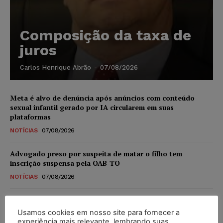
Composição da taxa de
juros
Carlos Henrique Abrão
-
07/08/2026
Meta é alvo de denúncia após anúncios com conteúdo
sexual infantil gerado por IA circularem em suas
plataformas
NOTÍCIAS
07/08/2026
Advogado preso por suspeita de matar o filho tem
inscrição suspensa pela OAB-TO
NOTÍCIAS
07/08/2026
STF amplia isenção de IBS e CBS na compra de veículos
novos para pessoas com deficiência e autistas de todos os
Usamos cookies em nosso site para fornecer a
níveis
experiência mais relevante, lembrando suas