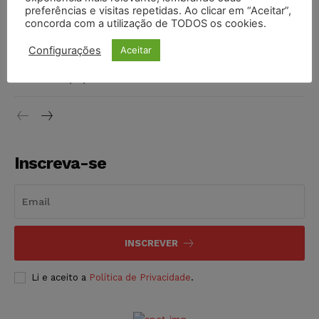
preferências e visitas repetidas. Ao clicar em “Aceitar”,
DIREITO TRIBUTÁRIO
07/08/2026
concorda com a utilização de TODOS os cookies.
Justiça do Trabalho mantém justa causa de empregado que
Configurações
Aceitar
vendia canetas emagrecedoras no local de trabalho
NOTÍCIAS
07/08/2026
Inscreva-se
INSCREVER
Li e aceito a
Política de Privacidade
.