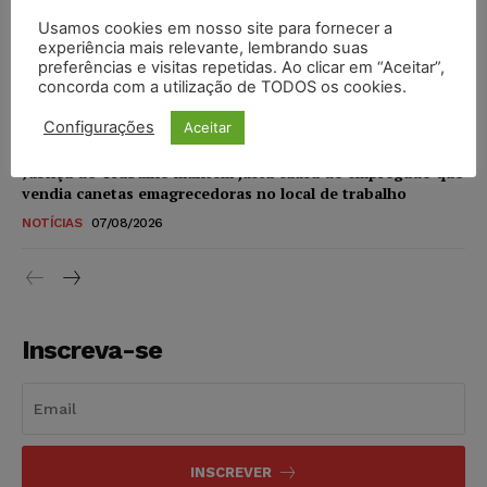
NOTÍCIAS
07/08/2026
Usamos cookies em nosso site para fornecer a
experiência mais relevante, lembrando suas
STF amplia isenção de IBS e CBS na compra de veículos
preferências e visitas repetidas. Ao clicar em “Aceitar”,
novos para pessoas com deficiência e autistas de todos os
concorda com a utilização de TODOS os cookies.
níveis
DIREITO TRIBUTÁRIO
07/08/2026
Configurações
Aceitar
Justiça do Trabalho mantém justa causa de empregado que
vendia canetas emagrecedoras no local de trabalho
NOTÍCIAS
07/08/2026
Inscreva-se
INSCREVER