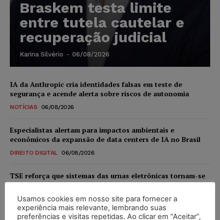
Braskem testa limite
entre tutela cautelar e
recuperação judicial
Karina Silvério
-
06/08/2026
IA da Anthropic cria identidades falsas em teste de
segurança e acende alerta sobre riscos de autonomia
NOTÍCIAS
06/08/2026
Especialistas alertam para impactos ambientais e
econômicos da expansão de data centers de IA no Brasil
DIREITO DIGITAL
06/08/2026
TSE reforça que sistemas das urnas eletrônicas tornam-se
invioláveis após assinatura digital e lacração
Usamos cookies em nosso site para fornecer a
NOTÍCIAS
06/08/2026
experiência mais relevante, lembrando suas
preferências e visitas repetidas. Ao clicar em “Aceitar”,