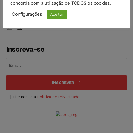
STF inicia julgamento sobre constitucionalidade da
concorda com a utilização de TODOS os cookies.
proibição dos jogos de azar no Brasil
Configurações
Aceitar
NOTÍCIAS
06/08/2026
Inscreva-se
INSCREVER
Li e aceito a
Política de Privacidade
.