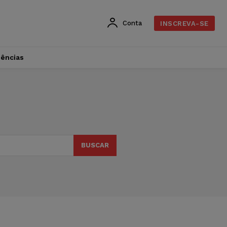
Conta
INSCREVA-SE
dências
BUSCAR