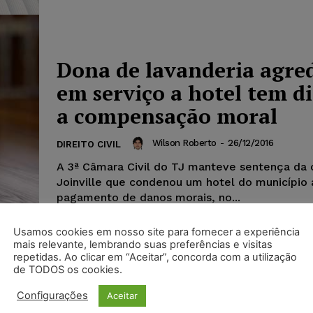
Dona de lavanderia agre
em serviço a hotel tem di
a compensação moral
Wilson Roberto
-
26/12/2016
DIREITO CIVIL
A 3ª Câmara Civil do TJ manteve sentença da
Joinville que condenou um hotel do município 
pagamento de danos morais, no...
Usamos cookies em nosso site para fornecer a experiência
mais relevante, lembrando suas preferências e visitas
repetidas. Ao clicar em “Aceitar”, concorda com a utilização
de TODOS os cookies.
Configurações
Aceitar