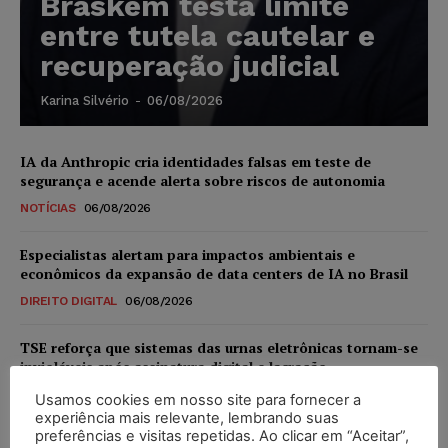
Braskem testa limite
entre tutela cautelar e
recuperação judicial
Karina Silvério
-
06/08/2026
IA da Anthropic cria identidades falsas em teste de
segurança e acende alerta sobre riscos de autonomia
NOTÍCIAS
06/08/2026
Especialistas alertam para impactos ambientais e
econômicos da expansão de data centers de IA no Brasil
DIREITO DIGITAL
06/08/2026
TSE reforça que sistemas das urnas eletrônicas tornam-se
invioláveis após assinatura digital e lacração
NOTÍCIAS
06/08/2026
Usamos cookies em nosso site para fornecer a
experiência mais relevante, lembrando suas
preferências e visitas repetidas. Ao clicar em “Aceitar”,
STF inicia julgamento sobre constitucionalidade da