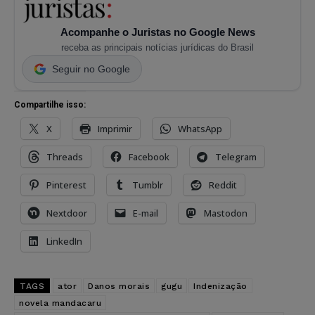
Acompanhe o Juristas no Google News
receba as principais notícias jurídicas do Brasil
Seguir no Google
Compartilhe isso:
X
Imprimir
WhatsApp
Threads
Facebook
Telegram
Pinterest
Tumblr
Reddit
Nextdoor
E-mail
Mastodon
LinkedIn
TAGS
ator
Danos morais
gugu
Indenização
novela mandacaru