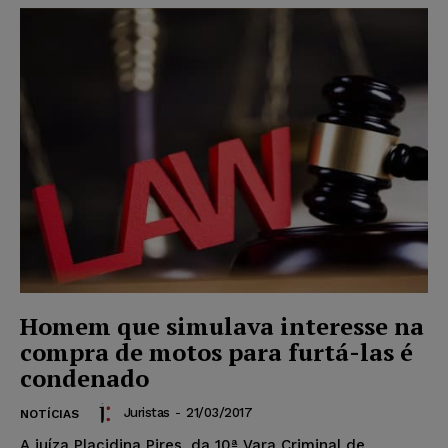
Homem que simulava interesse na
compra de motos para furtá-las é
condenado
Juristas
-
21/03/2017
NOTÍCIAS
A juíza Placidina Pires, da 10ª Vara Criminal de