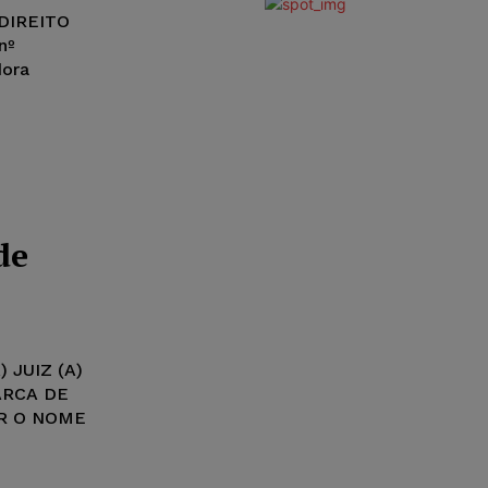
DIREITO
nº
dora
de
 JUIZ (A)
ARCA DE
ER O NOME