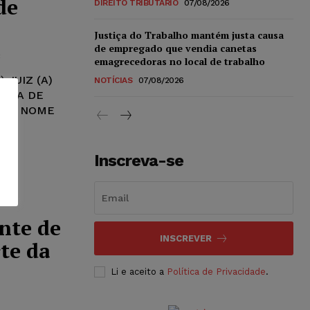
de
DIREITO TRIBUTÁRIO
07/08/2026
Justiça do Trabalho mantém justa causa
de empregado que vendia canetas
3
emagrecedoras no local de trabalho
 JUIZ (A)
NOTÍCIAS
07/08/2026
ARCA DE
ER O NOME
Inscreva-se
nte de
INSCREVER
te da
Li e aceito a
Política de Privacidade
.