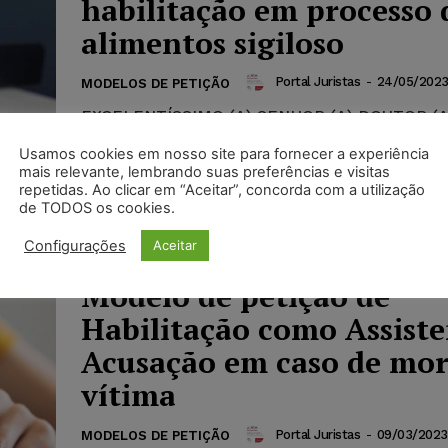
habilitação em processo 
alimentos sigiloso
Portal Juristas
-
24/05/202
MODELOS DE PETIÇÃO
EXCELENTÍSSIMO (A) SENHOR (A) DOUTOR (A)
DA VARA DE FAMÍLIA E SUCESSÕES DA COM
Usamos cookies em nosso site para fornecer a experiência
xxxxxxxx- xx. Referente processo nºESCREV
mais relevante, lembrando suas preferências e visitas
COMPLETO...
repetidas. Ao clicar em “Aceitar”, concorda com a utilização
de TODOS os cookies.
Configurações
Aceitar
Modelo de petição de
Habilitação como Assiste
Acusação em caso de mor
vítima
Portal Juristas
-
09/03/2023
MODELOS DE PETIÇÃO