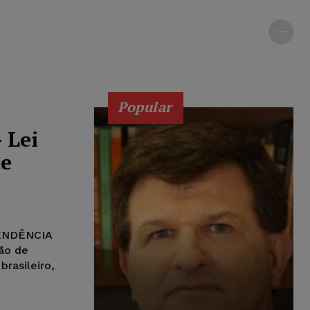
Popular
 Lei
de
TENDÊNCIA
ão de
rasileiro,