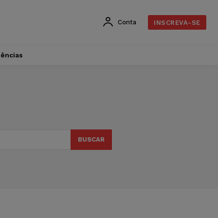
Conta
INSCREVA-SE
dências
BUSCAR