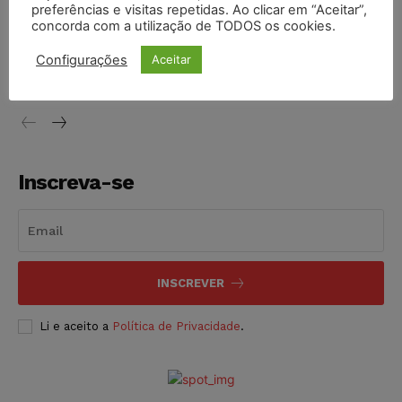
preferências e visitas repetidas. Ao clicar em “Aceitar”,
concorda com a utilização de TODOS os cookies.
STF inicia julgamento sobre constitucionalidade da
proibição dos jogos de azar no Brasil
Configurações
Aceitar
NOTÍCIAS
06/08/2026
Inscreva-se
INSCREVER
Li e aceito a
Política de Privacidade
.