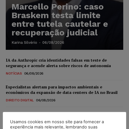
Marcello Perino: caso
Braskem testa limite
entre tutela cautelar e
recuperação judicial
Karina Silvério
-
06/08/2026
IA da Anthropic cria identidades falsas em teste de
segurança e acende alerta sobre riscos de autonomia
NOTÍCIAS
06/08/2026
Especialistas alertam para impactos ambientais e
econômicos da expansão de data centers de IA no Brasil
DIREITO DIGITAL
06/08/2026
TSE reforça que sistemas das urnas eletrônicas tornam-se
invioláveis após assinatura digital e lacração
Usamos cookies em nosso site para fornecer a
experiência mais relevante, lembrando suas
NOTÍCIAS
06/08/2026