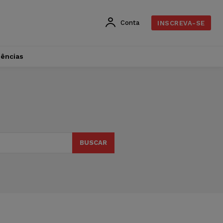
Conta
INSCREVA-SE
dências
BUSCAR