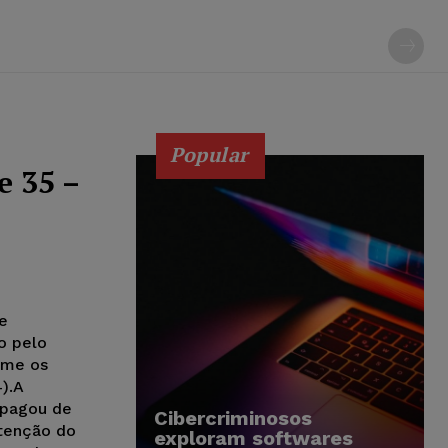
Popular
e 35 –
e
o pelo
rme os
).A
 pagou de
Cibercriminosos
utenção do
exploram softwares