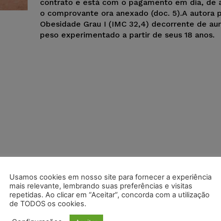
contrato e está com o pagamento em dia, de
o comprovante ora anexado (doc. 5).A autora 
Obesidade Grau I (IMC 32,4) decorrente de a
peso experimentado a partir de seus 18 anos.
Usamos cookies em nosso site para fornecer a experiência
mais relevante, lembrando suas preferências e visitas
repetidas. Ao clicar em “Aceitar”, concorda com a utilização
de TODOS os cookies.