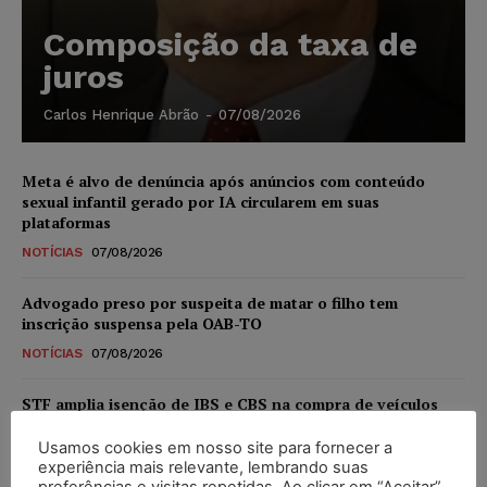
Composição da taxa de
juros
Carlos Henrique Abrão
-
07/08/2026
Meta é alvo de denúncia após anúncios com conteúdo
sexual infantil gerado por IA circularem em suas
plataformas
NOTÍCIAS
07/08/2026
Advogado preso por suspeita de matar o filho tem
inscrição suspensa pela OAB-TO
NOTÍCIAS
07/08/2026
STF amplia isenção de IBS e CBS na compra de veículos
novos para pessoas com deficiência e autistas de todos os
níveis
Usamos cookies em nosso site para fornecer a
experiência mais relevante, lembrando suas
DIREITO TRIBUTÁRIO
07/08/2026