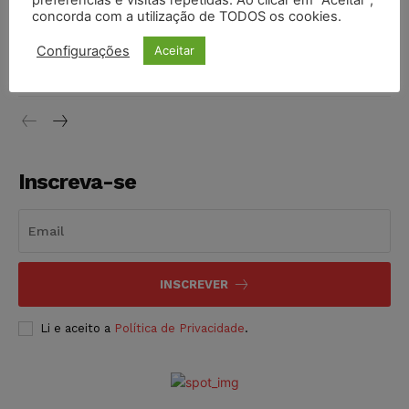
preferências e visitas repetidas. Ao clicar em “Aceitar”,
concorda com a utilização de TODOS os cookies.
Justiça do Trabalho mantém justa causa de empregado que
vendia canetas emagrecedoras no local de trabalho
Configurações
Aceitar
NOTÍCIAS
07/08/2026
Inscreva-se
INSCREVER
Li e aceito a
Política de Privacidade
.