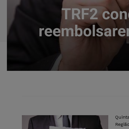
TRF2 con
reembolsare
Quint
Regiã