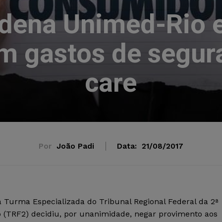
dena Unimed-Rio 
m gastos de segu
care
Por
João Padi
Data:
21/08/2017
a Turma Especializada do Tribunal Regional Federal da 2ª
o (TRF2) decidiu, por unanimidade, negar provimento aos