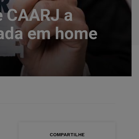
e CAARJ a
rada em home
COMPARTILHE