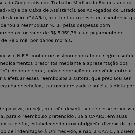
sos da Cooperativa de Trabalho Médico do Rio de Janeiro
ed-Rio) e da Caixa de Assistência aos Advogados do Estad
o de Janeiro (CAARJ), que tentaram reverter a sentença q
ndenou a reembolsar N.F.F. pelas despesas com
amentos, no valor de R$ 5.359,76, e ao pagamento de
de R$ 5 mil, por danos morais.
cesso, N.F.F. conta que assinou contrato de seguro saúde
 medicamentos prescritos mediante a apresentação dos
ea “b”). Acontece que, após celebração de convênio entre a
 a efetuar esses reembolsos à autora, que precisou ser
quela encefálica, traqueostomizada e sujeita à dieta por
e passiva, ou seja, que não deveria ser ré nesse processo
ual para o reembolso pretendido”. Já a CAARJ, em suas
a extra petita, estabelecendo uma obrigação diversa da qu
dido de indenização à Unimed-Rio, e não, à CAARJ, a quem