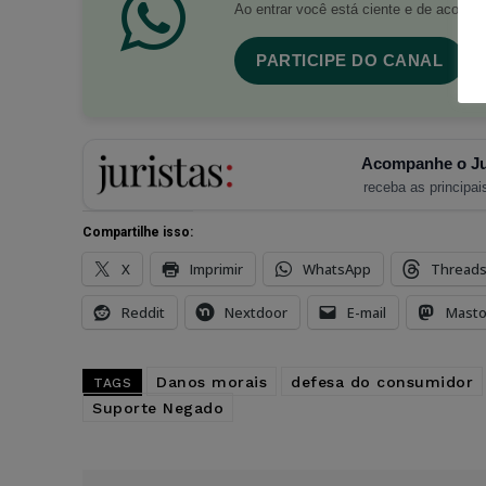
Ao entrar você está ciente e de acord
PARTICIPE DO CANAL
Acompanhe o Ju
receba as principais
Compartilhe isso:
X
Imprimir
WhatsApp
Thread
Reddit
Nextdoor
E-mail
Mast
Danos morais
defesa do consumidor
TAGS
Suporte Negado