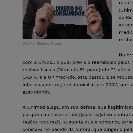
recur
(Unim
do Ri
as co
medic
multa 
Crédito: Gustavo Frazao
No pro
com a CAARJ, o qual previa o reembolso pelos
recibos fiscais (Cláusula 8ª, parágrafo 7º, alín
CAARJ e a Unimed-Rio, esta passou a se recusar
internada em regime domiciliar em 2007, com se
gastrotomia.
A Unimed alega, em sua defesa, sua ilegitimidad
porque não haveria “obrigação legal ou contrat
razões recursais, sustenta que a sentença seri
constava no pedido da autora, que dirigiu o pe