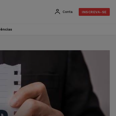
Conta
INSCREVA-SE
dências