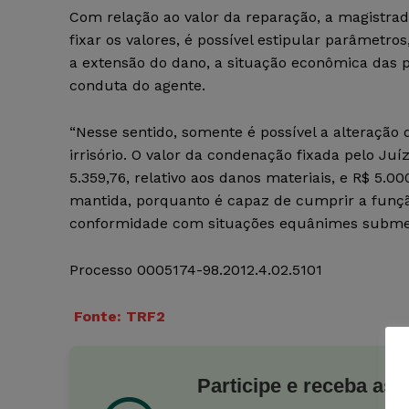
Com relação ao valor da reparação, a magistrada
fixar os valores, é possível estipular parâmetr
a extensão do dano, a situação econômica das p
conduta do agente.
“Nesse sentido, somente é possível a alteraçã
irrisório. O valor da condenação fixada pelo J
5.359,76, relativo aos danos materiais, e R$ 5.0
mantida, porquanto é capaz de cumprir a funç
conformidade com situações equânimes submeti
Processo 0005174-98.2012.4.02.5101
Fonte: TRF2
Participe e receba as 