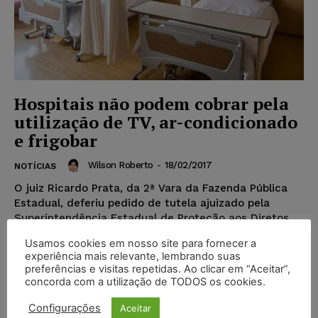
Hospitais não podem cobrar pela
utilização de TV, ar-condicionado
e frigobar
Wilson Roberto
-
18/02/2017
NOTÍCIAS
O juiz Ricardo Prata, da 2ª Vara da Fazenda Pública
Estadual, deferiu pedido de tutela ajuizado pela
Superintendência Estadual de Proteção aos Diretos
do...
Usamos cookies em nosso site para fornecer a
experiência mais relevante, lembrando suas
preferências e visitas repetidas. Ao clicar em “Aceitar”,
concorda com a utilização de TODOS os cookies.
Configurações
Aceitar