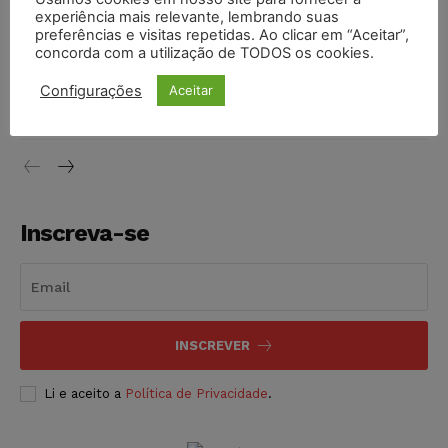
experiência mais relevante, lembrando suas
NOTÍCIAS
06/08/2026
preferências e visitas repetidas. Ao clicar em “Aceitar”,
concorda com a utilização de TODOS os cookies.
Projeto proíbe venda de vapes para nascidos a partir de
2009
Configurações
Aceitar
NOTÍCIAS
06/08/2026
Inscreva-se
INSCREVER
Li e aceito a
Política de Privacidade
.