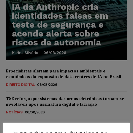
IA da Anthropic cria
identidades falsas em
teste de segurança e
acende alerta sobre
riscos de autonomia
Karina Silvério
-
06/08/2026
Especialistas alertam para impactos ambientais e
econômicos da expansão de data centers de IA no Brasil
DIREITO DIGITAL
06/08/2026
TSE reforça que sistemas das urnas eletrônicas tornam-se
invioláveis após assinatura digital e lacração
NOTÍCIAS
06/08/2026
STF inicia julgamento sobre constitucionalidade da
proibição dos jogos de azar no Brasil
Usamos cookies em nosso site para fornecer a