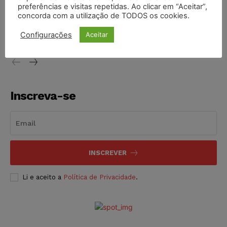
preferências e visitas repetidas. Ao clicar em “Aceitar”,
Justiça de SP decreta prisão de suspeito investigado na
concorda com a utilização de TODOS os cookies.
morte de advogado
Configurações
Aceitar
NOTÍCIAS
07/08/2026
Inscreva-se
INSCREVER
Li e aceito a
Política de Privacidade
.