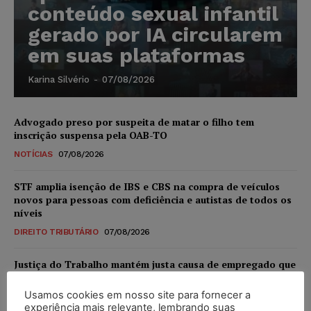
conteúdo sexual infantil
gerado por IA circularem
em suas plataformas
Karina Silvério
-
07/08/2026
Advogado preso por suspeita de matar o filho tem
inscrição suspensa pela OAB-TO
NOTÍCIAS
07/08/2026
STF amplia isenção de IBS e CBS na compra de veículos
novos para pessoas com deficiência e autistas de todos os
níveis
DIREITO TRIBUTÁRIO
07/08/2026
Justiça do Trabalho mantém justa causa de empregado que
vendia canetas emagrecedoras no local de trabalho
Usamos cookies em nosso site para fornecer a
NOTÍCIAS
07/08/2026
experiência mais relevante, lembrando suas