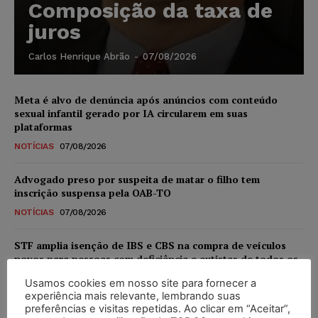
Composição da taxa de
juros
Carlos Henrique Abrão
-
07/08/2026
Meta é alvo de denúncia após anúncios com conteúdo
sexual infantil gerado por IA circularem em suas
plataformas
NOTÍCIAS
07/08/2026
Advogado preso por suspeita de matar o filho tem
inscrição suspensa pela OAB-TO
NOTÍCIAS
07/08/2026
STF amplia isenção de IBS e CBS na compra de veículos
novos para pessoas com deficiência e autistas de todos os
níveis
Usamos cookies em nosso site para fornecer a
DIREITO TRIBUTÁRIO
07/08/2026
experiência mais relevante, lembrando suas
preferências e visitas repetidas. Ao clicar em “Aceitar”,