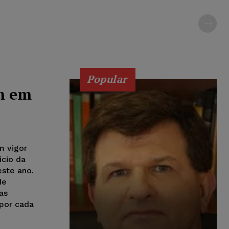
Popular
m em
m vigor
ício da
este ano.
de
as
por cada