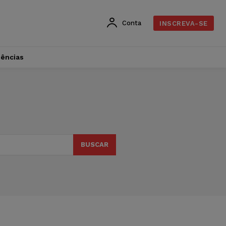
Conta
INSCREVA-SE
dências
BUSCAR