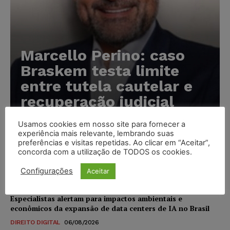
Marcello Perino: caso
Braskem testa limite
entre tutela cautelar e
recuperação judicial
Karina Silvério
-
06/08/2026
Usamos cookies em nosso site para fornecer a
experiência mais relevante, lembrando suas
preferências e visitas repetidas. Ao clicar em “Aceitar”,
IA da Anthropic cria identidades falsas em teste de
concorda com a utilização de TODOS os cookies.
segurança e acende alerta sobre riscos de autonomia
Configurações
Aceitar
NOTÍCIAS
06/08/2026
Especialistas alertam para impactos ambientais e
econômicos da expansão de data centers de IA no Brasil
DIREITO DIGITAL
06/08/2026