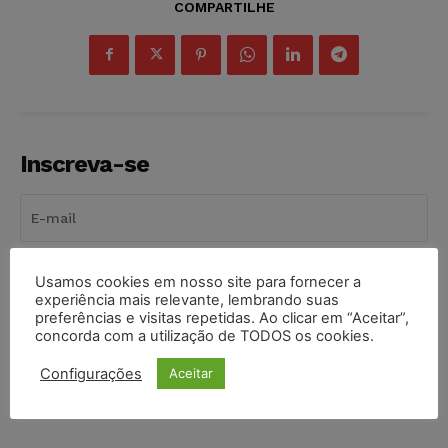
COMPARTILHE
Inscreva-se
INSCREVER
Usamos cookies em nosso site para fornecer a
experiência mais relevante, lembrando suas
preferências e visitas repetidas. Ao clicar em “Aceitar”,
Li e aceito a
Política de Privacidade
.
concorda com a utilização de TODOS os cookies.
Configurações
Aceitar