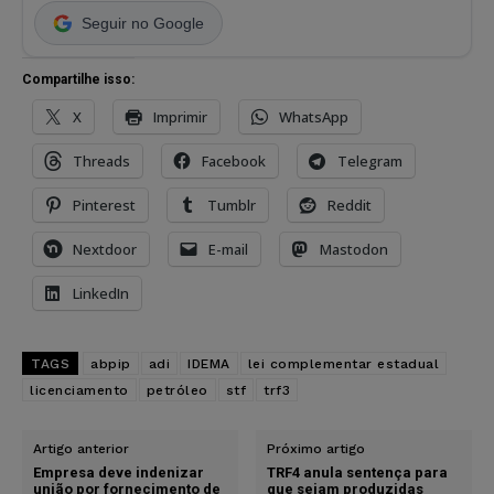
Seguir no Google
Compartilhe isso:
X
Imprimir
WhatsApp
Threads
Facebook
Telegram
Pinterest
Tumblr
Reddit
Nextdoor
E-mail
Mastodon
LinkedIn
TAGS
abpip
adi
IDEMA
lei complementar estadual
licenciamento
petróleo
stf
trf3
Artigo anterior
Próximo artigo
Empresa deve indenizar
TRF4 anula sentença para
união por fornecimento de
que sejam produzidas