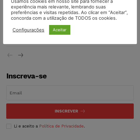
Usamos cookies em nosso site para fornecer a
Moraes contra senador Alessandro Vieira
experiência mais relevante, lembrando suas
NOTÍCIAS
05/08/2026
preferências e visitas repetidas. Ao clicar em “Aceitar”,
concorda com a utilização de TODOS os cookies.
Conselho Nacional de Justiça determina afastamento da
Configurações
Aceitar
juíza Gabriela Hardt por dois anos
NOTÍCIAS
05/08/2026
Inscreva-se
INSCREVER
Li e aceito a
Política de Privacidade
.