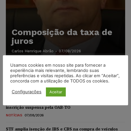
Composição da taxa de
juros
Carlos Henrique Abrão
-
07/08/2026
Usamos cookies em nosso site para fornecer a
Meta é alvo de denúncia após anúncios com conteúdo
experiência mais relevante, lembrando suas
sexual infantil gerado por IA circularem em suas
preferências e visitas repetidas. Ao clicar em “Aceitar”,
plataformas
concorda com a utilização de TODOS os cookies.
NOTÍCIAS
07/08/2026
Configurações
Aceitar
Advogado preso por suspeita de matar o filho tem
inscrição suspensa pela OAB-TO
NOTÍCIAS
07/08/2026
STF amplia isenção de IBS e CBS na compra de veículos