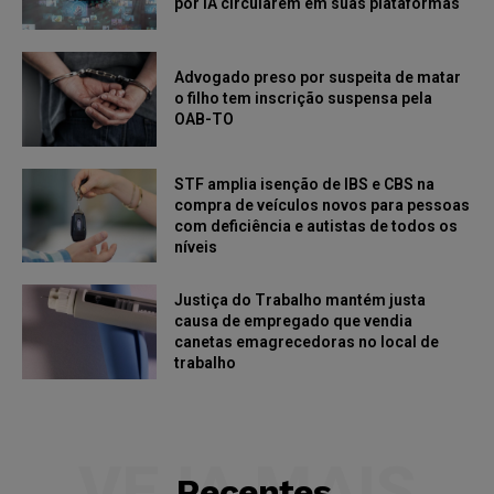
por IA circularem em suas plataformas
Advogado preso por suspeita de matar
o filho tem inscrição suspensa pela
OAB-TO
STF amplia isenção de IBS e CBS na
compra de veículos novos para pessoas
com deficiência e autistas de todos os
níveis
Justiça do Trabalho mantém justa
causa de empregado que vendia
canetas emagrecedoras no local de
trabalho
VEJA MAIS
Recentes