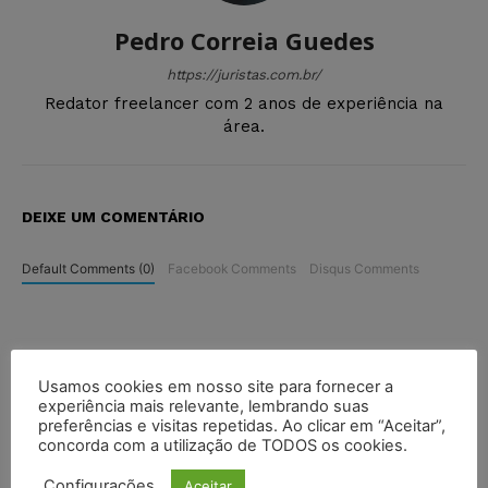
Pedro Correia Guedes
https://juristas.com.br/
Redator freelancer com 2 anos de experiência na
área.
DEIXE UM COMENTÁRIO
Default Comments (0)
Facebook Comments
Disqus Comments
Usamos cookies em nosso site para fornecer a
experiência mais relevante, lembrando suas
preferências e visitas repetidas. Ao clicar em “Aceitar”,
concorda com a utilização de TODOS os cookies.
Configurações
Aceitar