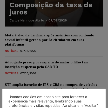
Composição da taxa de
juros
Carlos Henrique Abrão
-
07/08/2026
Meta é alvo de denúncia após anúncios com conteúdo
sexual infantil gerado por IA circularem em suas
plataformas
NOTÍCIAS
07/08/2026
Advogado preso por suspeita de matar o filho tem
inscrição suspensa pela OAB-TO
NOTÍCIAS
07/08/2026
STF amplia isenção de IBS e CBS na compra de veículos
novos para pessoas com deficiência e autistas de todos os
níveis
Usamos cookies em nosso site para fornecer a
DIREITO TRIBUTÁRIO
07/08/2026
experiência mais relevante, lembrando suas
preferências e visitas repetidas. Ao clicar em “Aceitar”,