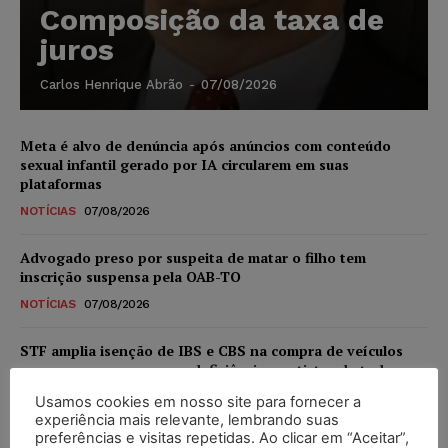
Composição da taxa de
juros
Carlos Henrique Abrão
-
07/08/2026
Meta é alvo de denúncia após anúncios com conteúdo
sexual infantil gerado por IA circularem em suas
plataformas
NOTÍCIAS
07/08/2026
Advogado preso por suspeita de matar o filho tem
inscrição suspensa pela OAB-TO
NOTÍCIAS
07/08/2026
STF amplia isenção de IBS e CBS na compra de veículos
novos para pessoas com deficiência e autistas de todos os
níveis
Usamos cookies em nosso site para fornecer a
DIREITO TRIBUTÁRIO
07/08/2026
experiência mais relevante, lembrando suas
preferências e visitas repetidas. Ao clicar em “Aceitar”,