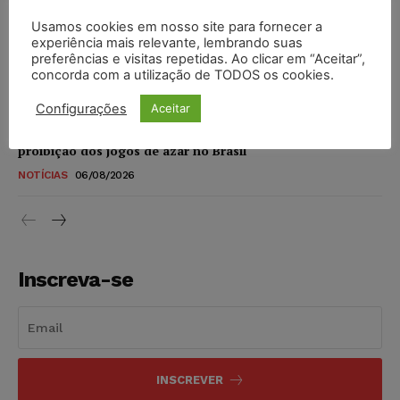
DIREITO DIGITAL
06/08/2026
Usamos cookies em nosso site para fornecer a
experiência mais relevante, lembrando suas
TSE reforça que sistemas das urnas eletrônicas tornam-se
preferências e visitas repetidas. Ao clicar em “Aceitar”,
invioláveis após assinatura digital e lacração
concorda com a utilização de TODOS os cookies.
NOTÍCIAS
06/08/2026
Configurações
Aceitar
STF inicia julgamento sobre constitucionalidade da
proibição dos jogos de azar no Brasil
NOTÍCIAS
06/08/2026
Inscreva-se
INSCREVER