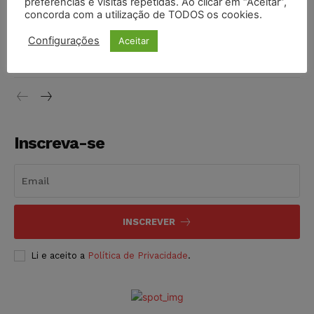
preferências e visitas repetidas. Ao clicar em “Aceitar”,
concorda com a utilização de TODOS os cookies.
Justiça do Trabalho mantém justa causa de empregado que
Configurações
Aceitar
vendia canetas emagrecedoras no local de trabalho
NOTÍCIAS
07/08/2026
Inscreva-se
INSCREVER
Li e aceito a
Política de Privacidade
.