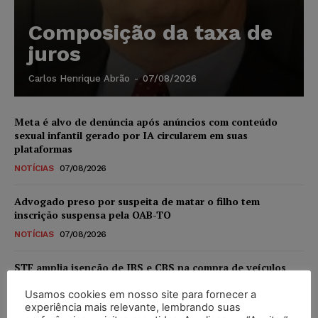
Composição da taxa de
juros
Carlos Henrique Abrão
-
07/08/2026
Meta é alvo de denúncia após anúncios com conteúdo
sexual infantil gerado por IA circularem em suas
plataformas
NOTÍCIAS
07/08/2026
Advogado preso por suspeita de matar o filho tem
inscrição suspensa pela OAB-TO
NOTÍCIAS
07/08/2026
STF amplia isenção de IBS e CBS na compra de veículos
novos para pessoas com deficiência e autistas de todos os
níveis
Usamos cookies em nosso site para fornecer a
experiência mais relevante, lembrando suas
DIREITO TRIBUTÁRIO
07/08/2026