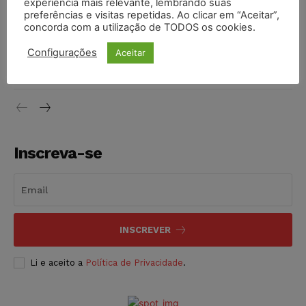
experiência mais relevante, lembrando suas
NOTÍCIAS
06/08/2026
preferências e visitas repetidas. Ao clicar em “Aceitar”,
concorda com a utilização de TODOS os cookies.
STF inicia julgamento sobre constitucionalidade da
Configurações
Aceitar
proibição dos jogos de azar no Brasil
NOTÍCIAS
06/08/2026
Inscreva-se
INSCREVER
Li e aceito a
Política de Privacidade
.