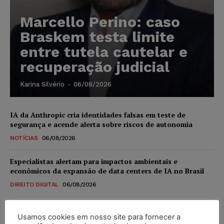
Marcello Perino: caso
Braskem testa limite
entre tutela cautelar e
recuperação judicial
Karina Silvério
-
06/08/2026
IA da Anthropic cria identidades falsas em teste de
segurança e acende alerta sobre riscos de autonomia
NOTÍCIAS
06/08/2026
Especialistas alertam para impactos ambientais e
econômicos da expansão de data centers de IA no Brasil
DIREITO DIGITAL
06/08/2026
TSE reforça que sistemas das urnas eletrônicas tornam-se
Usamos cookies em nosso site para fornecer a
invioláveis após assinatura digital e lacração