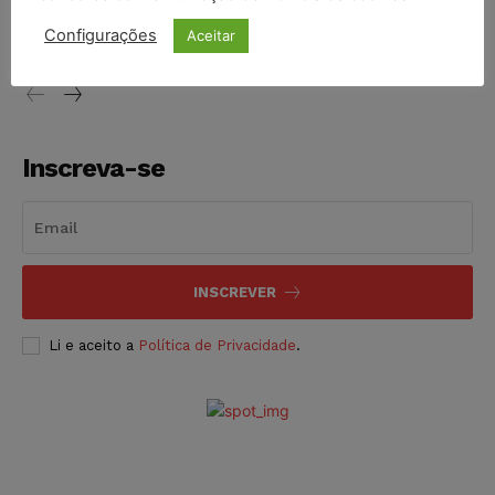
vendia canetas emagrecedoras no local de trabalho
Configurações
Aceitar
NOTÍCIAS
07/08/2026
Inscreva-se
INSCREVER
Li e aceito a
Política de Privacidade
.