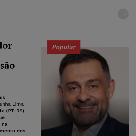
dor
Popular
 são
is
Cunha Lima
ta (PT-RS)
que
 na
vamento dos