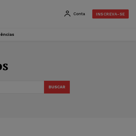
Conta
INSCREVA-SE
dências
os
BUSCAR