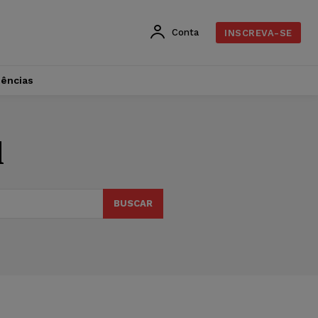
Conta
INSCREVA-SE
dências
l
BUSCAR