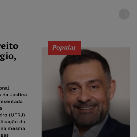
eito
Popular
gio,
onal
 da Justiça
resentada
a
eiro (UFRJ)
plicação da
, na mesma
agas