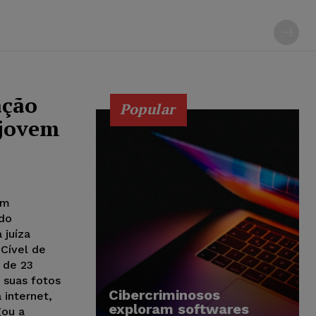
ação
Popular
 jovem
em
ído
 juíza
Cível de
, de 23
r suas fotos
Cibercriminosos
 internet,
exploram softwares
gou a