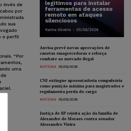
legítimos para instalar
o invés de
ferramentas de acesso
acabou por
remoto em ataques
dministrada
silenciosos
do sua
dvogado
Karina Silvério
-
05/08/2026
 o perfil
Anvisa prevê novas aprovações de
canetas emagrecedoras e reforça
onais. “Por
combate ao mercado ilegal
atamentos,
NOTÍCIAS
05/08/2026
iando uma
 de
CNJ extingue aposentadoria compulsória
e
como punição máxima para magistrados e
ciel.
regulamenta perda do cargo
NOTÍCIAS
05/08/2026
Justiça de SP rejeita ação da família de
Alexandre de Moraes contra senador
Alessandro Vieira