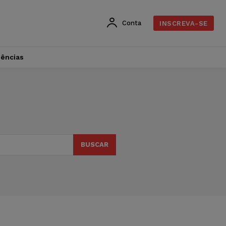
Conta
INSCREVA-SE
dências
BUSCAR