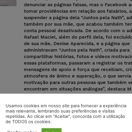
denunciar as páginas falsas, mas o Facebook a
tomar providências em relação aos falsários, 
suspender a página dela “Juntos pela Nath”, a
também por sua mãe, que acabou também ten
conta pessoal desativada. De acordo com o a
Rafael Maciel, além do perfil dela, foi excluído
de sua mãe, Denise Aparecida, e a página que
administravam “Juntos pela Nath”, criada para
compartilhar histórias, fotos e vídeos motivaci
essas plataformas, passaram a registrar os tr
mensagens de apoio e força que recebiam, cr
atmosfera de ânimo e superação, o que servia
motivação para outras pessoas que também s
encontram em situações análogas”, destaca Ma
Usamos cookies em nosso site para fornecer a experiência
mais relevante, lembrando suas preferências e visitas
repetidas. Ao clicar em “Aceitar”, concorda com a utilização
de TODOS os cookies.