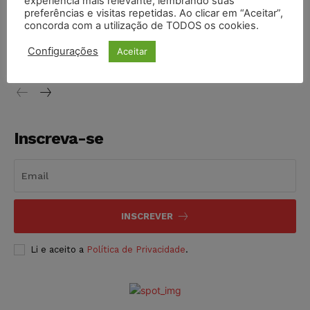
experiência mais relevante, lembrando suas
preferências e visitas repetidas. Ao clicar em “Aceitar”,
Conselho Nacional de Justiça determina afastamento da
concorda com a utilização de TODOS os cookies.
juíza Gabriela Hardt por dois anos
Configurações
Aceitar
NOTÍCIAS
05/08/2026
Inscreva-se
INSCREVER
Li e aceito a
Política de Privacidade
.