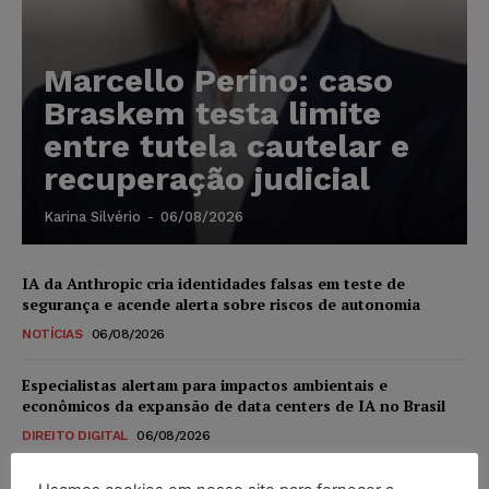
Marcello Perino: caso
Braskem testa limite
entre tutela cautelar e
recuperação judicial
Karina Silvério
-
06/08/2026
IA da Anthropic cria identidades falsas em teste de
segurança e acende alerta sobre riscos de autonomia
NOTÍCIAS
06/08/2026
Especialistas alertam para impactos ambientais e
econômicos da expansão de data centers de IA no Brasil
DIREITO DIGITAL
06/08/2026
TSE reforça que sistemas das urnas eletrônicas tornam-se