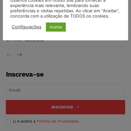
Usamos cookies em nosso site para fornecer a
invioláveis após assinatura digital e lacração
experiência mais relevante, lembrando suas
preferências e visitas repetidas. Ao clicar em “Aceitar”,
NOTÍCIAS
06/08/2026
concorda com a utilização de TODOS os cookies.
STF inicia julgamento sobre constitucionalidade da
Configurações
Aceitar
proibição dos jogos de azar no Brasil
NOTÍCIAS
06/08/2026
Inscreva-se
INSCREVER
Li e aceito a
Política de Privacidade
.